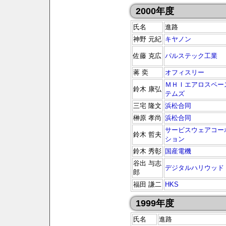
2000年度
氏名
進路
神野 元紀
キヤノン
佐藤 克広
パルステック工業
蒋 奕
オフィスリー
ＭＨＩエアロスペー
鈴木 康弘
テムズ
三宅 隆文
浜松合同
榊原 孝尚
浜松合同
サービスウェアコー
鈴木 哲夫
ション
鈴木 秀彰
国産電機
谷出 与志
デジタルハリウッド
郎
福田 謙二
HKS
1999年度
氏名
進路