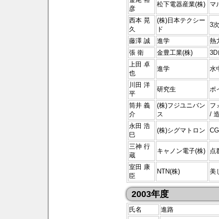
松下電器産業(株)
マ
彦
西本 晃
(株)日本テクシー
3
久
ド
藤澤 誠
進学
熱
張 衛
金豊工業(株)
3
上田 卓
進学
水
也
川田 洋
研究生
ポ
平
筒井 義
(株)フジユニバン
フ
介
ス
/ 
永田 浩
(株)シグマトロン
C
巳
三神 行
キャノン電子(株)
点群
蔵
室田 康
NTN(株)
美
臣
2003年度
氏名
進路