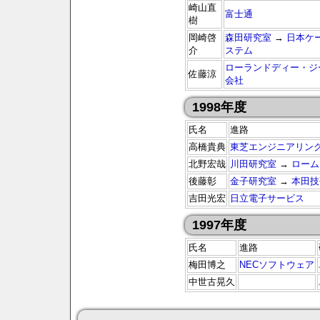
崎山直
富士通
樹
岡崎啓
森田研究室
→
日本ケ
介
ステム
ローランドディー・ジ
佐藤涼
会社
1998年度
氏名
進路
高橋貴典
東芝エンジニアリン
北野宏哉
川田研究室
→
ローム
後藤彰
金子研究室
→
本田技
吉田光宏
日立電子サービス
1997年度
氏名
進路
梅田博之
NECソフトウェア
中世古晃久