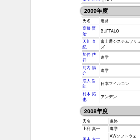
2009年度
氏名
進路
髙橋 賢
BUFFALO
治
天川 直
富士通システムソリ
紀
ズ
加仲 啓
進学
祥
河内 陽
進学
介
漢人 哲
日本フイルコン
郎
村木 拓
アンデン
也
2008年度
氏名
進路
上利 真一
進学
AWソフトウェ
岡本 太一