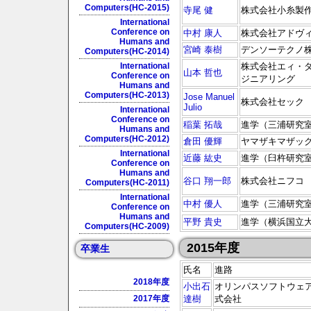
Computers(HC-2015)
寺尾 健
株式会社小糸製
International
Conference on
中村 康人
株式会社アドヴ
Humans and
宮崎 泰樹
デンソーテクノ
Computers(HC-2014)
International
株式会社エィ・
山本 哲也
Conference on
ジニアリング
Humans and
Computers(HC-2013)
Jose Manuel
株式会社セック
Julio
International
Conference on
稲葉 拓哉
進学（三浦研究
Humans and
Computers(HC-2012)
倉田 優輝
ヤマザキマザッ
International
近藤 紘史
進学（臼杵研究
Conference on
Humans and
谷口 翔一郎
株式会社ニフコ
Computers(HC-2011)
International
中村 優人
進学（三浦研究
Conference on
Humans and
平野 貴史
進学（横浜国立
Computers(HC-2009)
2015年度
卒業生
氏名
進路
2018年度
小出石
オリンパスソフトウェ
2017年度
達樹
式会社