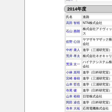
2014年度
氏名
進路
高田 智裕
NTN株式会社
株式会社アドヴィッ
石山 惠朗
ス
ヤマザキマザック株
佐野 心治
会社
中村 康人
進学（三浦研究室）
荒井 孝太
株式会社ネオキャリ
ハイテクシステム株
荒浪 太一
会社
小林 嵩明
進学（臼杵研究室）
宮崎 泰樹
進学（三浦研究室）
山本 哲也
進学（三浦研究室）
寺尾 健
進学（臼杵研究室）
山本 裕樹
日管株式会社
岡田 凌也
進学（臼杵研究室）
寺本 大祐
応用電機株式会社