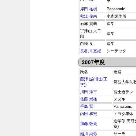
ア
岸田 祐樹
Panasonic
秋江 俊尚
小糸製作所
石塚 貴義
進学
宇津山 大二
進学
郎
白幡 良
進学
長谷川 直紀
シーテック
2007年度
氏名
進路
藤澤 誠(博士(工
筑波大学助
学))
川田 洋平
富士通テン
佐藤 崇雄
スズキ
手島 賢
Panasonic
内田 和宏
トヨタ車体
進学(川田研
加藤 敬亮
室)
越川 純弥
サーラ