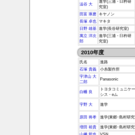
進学(三浦・臼杵研
澁谷 大
究室)
田富 琢磨
キヤノン
長塚 卓也
マキタ
日野 雄基
進学(長谷研究室)
萬立 洋次
進学(三浦・臼杵研
郎
究室)
2010年度
氏名
進路
石塚 貴義
小糸製作所
宇津山 大
Panasonic
二郎
トヨタコミュニケ
白幡 良
シス・eム
宇野 大
進学
原田 将孝
進学(東郷･島村研究
増田 裕貴
進学(東郷･島村研究
山﨑 哲也
VSN