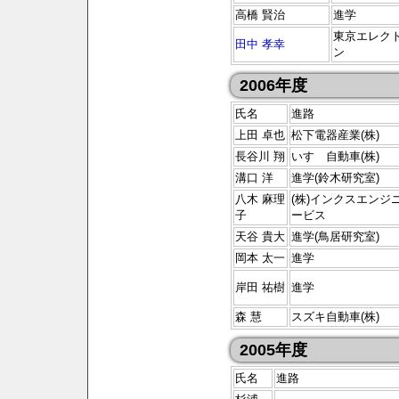
高橋 賢治
進学
東京エレク
田中 孝幸
ン
2006年度
氏名
進路
上田 卓也
松下電器産業(株)
長谷川 翔
いすゞ自動車(株)
溝口 洋
進学(鈴木研究室)
八木 麻理
(株)インクスエンジ
子
ービス
天谷 貴大
進学(鳥居研究室)
岡本 太一
進学
岸田 祐樹
進学
森 慧
スズキ自動車(株)
2005年度
氏名
進路