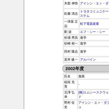
木梨 伸悟
アイシン・エィ・ダ
トヨタコミュニケー
佐藤 清志
ステム
一津屋 正
松下電器産業
志
劉 波
エフ・シー・シー
杉浦 秀高
進学
杉崎 裕一
進学
田村 隆志
進学
若井 健一
アルパイン
2002年度
氏名
進路
稲垣 充
-
育
北澤 弘
(株)エムシースクウ
幸
ド
野村 征
アイシン・エィ・ダ
史
ュ