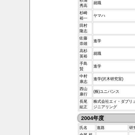
杉浦
就職
秀高
杉崎
ヤマハ
裕一
田村
隆志
佐藤
進学
崇雄
高杉
就職
英裕
手島
進学
賢
中村
進学(沢木研究室)
康志
西山
(株)ユニバンス
康行
長尾
株式会社エィ・ダブリ
紘正
ジニアリング
2004年度
氏名
進路
研
金尾 裕