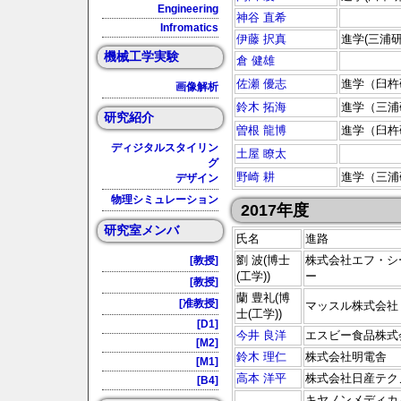
Engineering
神谷 直希
Infromatics
伊藤 択真
進学(三浦研
機械工学実験
倉 健雄
佐瀬 優志
進学（臼杵
画像解析
鈴木 拓海
進学（三浦
研究紹介
曽根 龍博
進学（臼杵
ディジタルスタイリン
土屋 瞭太
グ
野崎 耕
進学（三浦
デザイン
物理シミュレーション
2017年度
研究室メンバ
氏名
進路
劉 波(博士
株式会社エフ・シ
[教授]
(工学))
ー
[教授]
蘭 豊礼(博
[准教授]
マッスル株式会社
士(工学))
[D1]
今井 良洋
エスビー食品株式
[M2]
鈴木 理仁
株式会社明電舎
[M1]
高本 洋平
株式会社日産テク
[B4]
キヤノンメディカ