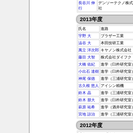
長谷川 伸
デンソーテクノ株式
行
社
2013年度
氏名
進路
宇野 大
ブラザー工業
澁谷 大
本田技研工業
萬立 洋次郎
キヤノン株式会社
藤目 大智
株式会社ダイフク
大橋 佑紀
進学（臼杵研究室
小出石 達樹
進学（臼杵研究室
神尾 保徳
進学（三浦研究室
古久根 悠人
アイシン精機
鈴木 晶
進学（三浦研究室
鈴木 朋大
進学（臼杵研究室
萩原 祐希
進学（酒井研究室
宮地 諒治
進学（三浦研究室
2012年度