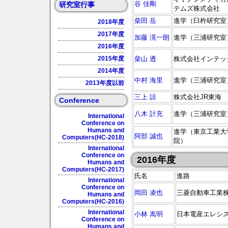
谷 佳剛
研究室行事
テムズ株式会社
柴田 岳
進学（臼杵研究室
2018年度
2017年度
加藤 滉一朗
進学（三浦研究室
2016年度
2015年度
柴山 透
株式会社インテッ
2014年度
中村 海里
進学（三浦研究室
2013年度以前
三上 諒
株式会社JR東海
Conference
八木 計充
進学（三浦研究室
International
Conference on
Humans and
進学（東京工業大
阿部 誠也
Computers(HC-2018)
院）
International
Conference on
2016年度
Humans and
Computers(HC-2017)
氏名
進路
International
Conference on
岡田 凌也
三菱自動車工業
Humans and
Computers(HC-2016)
International
小林 嵩明
日本電産エレシ
Conference on
Humans and