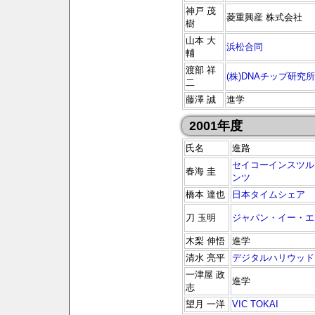
神戸 茂
菱重興産 株式会社
樹
山本 大
浜松合同
輔
渡部 祥
(株)DNAチップ研究所
二
藤澤 誠
進学
2001年度
氏名
進路
セイコーインスツル
春海 圭
ンツ
橋本 達也
日本タイムシェア
刀 玉明
ジャパン・イー・エ
木梨 伸悟
進学
清水 亮平
デジタルハリウッド
一津屋 政
進学
志
望月 一洋
VIC TOKAI