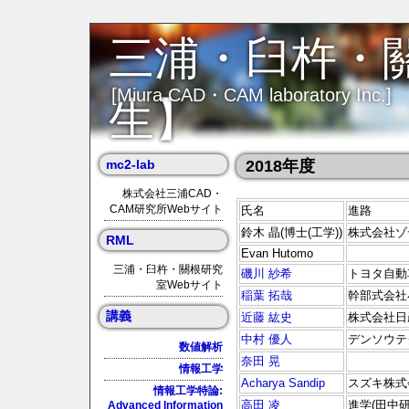
三浦・臼杵・
[Miura CAD・CAM laboratory Inc.]
生】
mc2-lab
2018年度
株式会社三浦CAD・
CAM研究所Webサイト
氏名
進路
鈴木 晶(博士(工学))
株式会社ゾ
RML
Evan Hutomo
三浦・臼杵・關根研究
磯川 紗希
トヨタ自動
室Webサイト
稲葉 拓哉
幹部式会社
講義
近藤 紘史
株式会社日
中村 優人
デンソウテ
数値解析
奈田 晃
情報工学
Acharya Sandip
スズキ株式
情報工学特論:
高田 凌
進学(田中研
Advanced Information