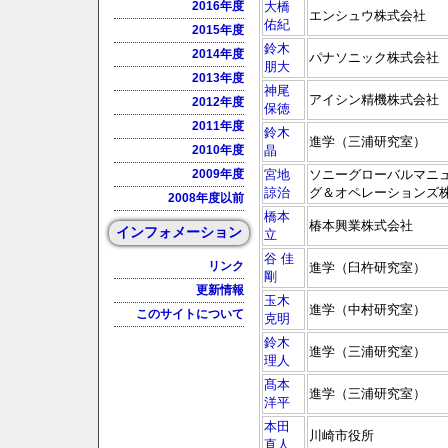
2016年度
大橋
エンシュウ株式会社
佑紀
2015年度
鈴木
2014年度
パナソニック株式会社
朋大
2013年度
神尾
アイシン精機株式会社
2012年度
保徳
2011年度
鈴木
進学（三浦研究室）
2010年度
晶
2009年度
宮地
ソニーグローバルマニ
諒治
グ＆オペレーションズ
2008年度以前
橋本
椿本興業株式会社
インフォメーション
立
谷 佳
リンク
進学（臼杵研究室）
剛
更新情報
玉木
進学（中村研究室）
このサイトについて
克明
鈴木
進学（三浦研究室）
理人
髙本
進学（三浦研究室）
洋平
本田
川崎市役所
直人