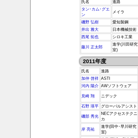
氏名
進路
タン･カム･グエ
メイラ
ン
磯野 弘樹
愛知製鋼
井出 雅大
日本機械技術
西尾 拓也
シロキ工業
進学(川田研究
藤川 正太郎
室)
2011年度
氏名
進路
加仲 啓祥
ASTI
河内 陽介
AWソフトウェア
見崎 翔
ニデック
石野 瑛平
グローバルアシスト
NECアクセステクニ
磯部 秀光
カ
進学(田中･早川研究
岸 亮祐
室)