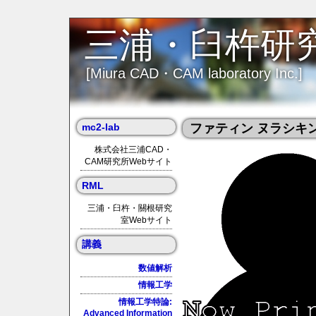
三浦・臼杵研
[Miura CAD・CAM laboratory Inc.]
mc2-lab
ファティン ヌラシキン (Fat
株式会社三浦CAD・
CAM研究所Webサイト
RML
三浦・臼杵・關根研究
室Webサイト
講義
数値解析
情報工学
情報工学特論:
Advanced Information