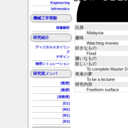
Engineering
Infromatics
機械工学実験
出身
画像解析
Malaysia
研究紹介
趣味
Watching movies
ディジタルスタイリン
好きなもの
グ
Food
デザイン
嫌いなもの
欲しいもの
物理シミュレーション
To complete Master D
研究室メンバ
将来の夢
To be a lecturer
[教授]
研究内容
Freeform surface
[教授]
[准教授]
[D1]
[M2]
[M1]
[B4]